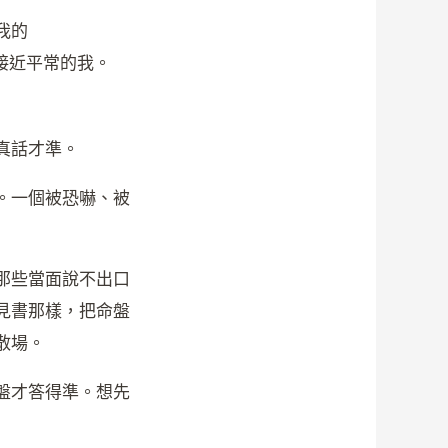
我的
接近平常的我。
真話才準。
。一個被恐嚇、被
那些當面說不出口
見書那樣，把命盤
散場。
盤才答得準。想先