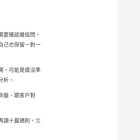
需要邊談邊追問、
自己也保留一對一
開，可能是還沒準
分析。
命盤、跟客戶對
再讀十篇通則，
文