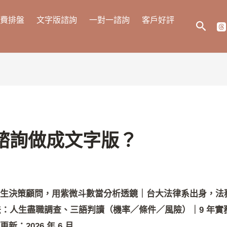
費排盤
文字版諮詢
一對一諮詢
客戶好評
搜
尋
諮詢做成文字版？
生決策顧問，用紫微斗數當分析透鏡｜台大法律系出身，法務
法：人生盡職調查、三語判讀（機率／條件／風險）｜9 年實務，
：2026 年 6 月