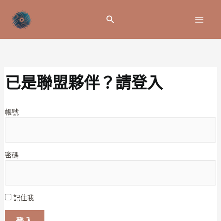
跳
至
搜
主
尋
要
內
容
已是聯盟夥伴？請登入
帳號
密碼
記住我