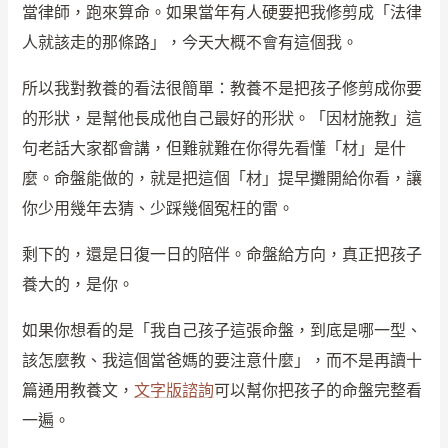
當律師，跑來算命。如果當年有人硬要把我修剪成「法律
人就該走的那條路」，今天大概不會有這個我。
所以我對教養的看法很簡單：教養不是把孩子修剪成你要
的形狀，是幫他長成他自己最好的形狀。「因材施教」這
句老話大家都會講，但難就難在你得先看懂「材」是什
麼。命盤能做的，就是把這個「材」提早攤開給你看，讓
你少用幾年去猜、少踩幾個冤枉的雷。
剩下的，還是日復一日的陪伴。命盤給方向，真正把孩子
養大的，是你。
如果你想看的是「我自己孩子這張命盤，到底是哪一型、
該怎麼教、我這個當爸媽的要注意什麼」，而不是再讀十
篇通用教養文，
文字版諮詢
可以幫你把孩子的命盤完整看
一遍。