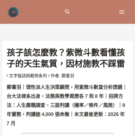
跳
至
搜
主
尋
要
內
容
孩子該怎麼教？紫微斗數看懂孩
子的天生氣質，因材施教不踩雷
/
文字版諮詢範例系列
/ 作者:
鄭書羽
鄭書羽｜理性派人生決策顧問，用紫微斗數當分析透鏡｜
台大法律系出身，法務與教學資歷各 7 到 8 年｜招牌方
法：人生盡職調查、三語判讀（機率／條件／風險）｜9
年實務，判讀逾 4,000 張命盤｜本文最後更新：2026 年
7 月