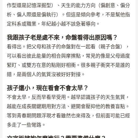
作型還是記憶深掘型）、天生的能力方向（偏創意、偏分
析、偏人際還是偏執行）。但這是傾向參考，不是幫他指
定科系或職業，年紀越小越不該急著導向。
我跟孩子老是處不來，命盤看得出原因嗎？
看得出。把父母和孩子的命盤對在一起看（親子合盤），
可以看出彼此能量的相合與摩擦點，常見的像是父母過度
緊盯、或雙方在意的點剛好相衝。很多親子衝突不是誰的
錯，是兩個人的氣質沒被好好對接。
孩子還小，現在看會不會太早？
不會太早，反而早看早受用。越早認識孩子的天生氣質，
越能在成長關鍵期用對方法、避開會壓抑他的教養盲點。
等到青春期問題浮現才看雖然也來得及，但前面可能已經
多走了一些彎路。