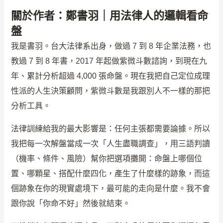
關於作者：鄭書羽｜用法律人的邏輯看命
盤
我是書羽。台大法律系出身，做過 7 到 8 年企業法務，也
教過 7 到 8 年書，2017 年起做紫微斗數諮詢，到現在九
年、累計分析超過 4,000 張命盤。現在我把自己定位成理
性派的人生決策顧問，紫微斗數是我跟別人不一樣的那把
分析工具。
法律訓練給我的最大影響是：任何主張都需要論據。所以
我把每一次解盤當成一次「人生盡職調查」，用三語判讀
（機率、條件、風險）幫你把選項攤開：命盤上哪個位
置、哪顆星、搭配什麼四化，產生了什麼樣的跡象，而這
個跡象在你的現實處境下，最可能的走向是什麼。我不會
跟你說「你命不好」然後就結束。