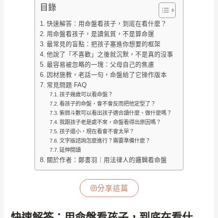
目錄
快速解答：用命盤看孩子，到底在看什麼？
用命盤看孩子，是讀氣質，不是算命運
最常見的盲點：把孩子塞進你想要的框架
他說了「不喜歡」之後就沉默，不是真的沒事
最容易被忽略的一塊：父母自己的焦慮
因材施教，老話一句，命盤給了它操作版本
常見問題 FAQ
孩子幾歲可以看命盤？
看孩子的命盤，會不會反而把他定型了？
紫微斗數可以看出孩子適合讀什麼、做什麼嗎？
我跟孩子老是處不來，命盤看得出原因嗎？
孩子還小，現在看會不會太早？
文字版諮詢怎麼進行？需要準備什麼？
延伸閱讀
關於作者：鄭書羽｜用法律人的邏輯看命盤
分享這篇
快速解答：用命盤看孩子，到底在看什