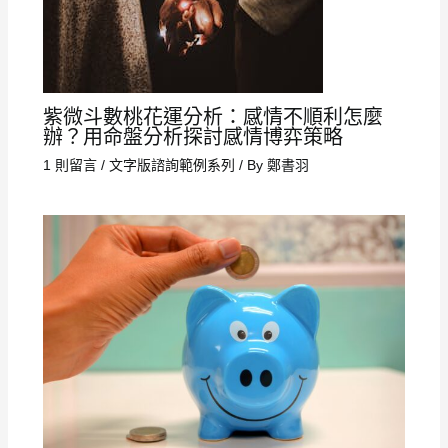
紫微斗數桃花運分析：感情不順利怎麼
辦？用命盤分析探討感情博弈策略
1 則留言
/
文字版諮詢範例系列
/ By
鄭書羽