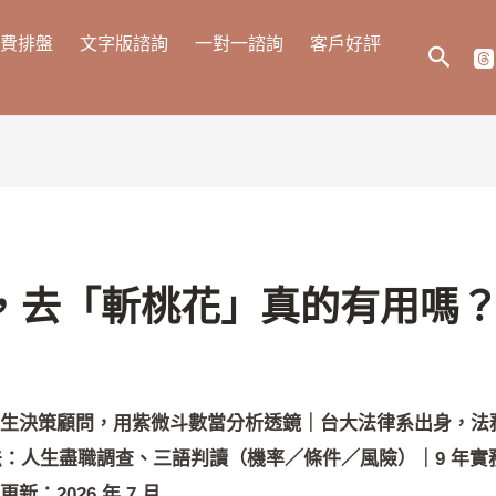
費排盤
文字版諮詢
一對一諮詢
客戶好評
搜
尋
，去「斬桃花」真的有用嗎
生決策顧問，用紫微斗數當分析透鏡｜台大法律系出身，法務
法：人生盡職調查、三語判讀（機率／條件／風險）｜9 年實務，
：2026 年 7 月