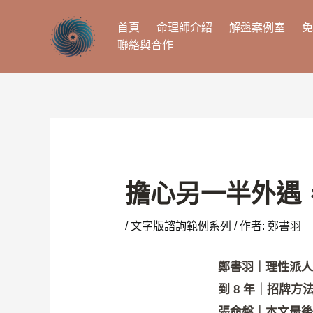
跳
至
首頁
命理師介紹
解盤案例室
免
主
聯絡與合作
要
內
容
擔心另一半外遇
/
文字版諮詢範例系列
/ 作者:
鄭書羽
鄭書羽｜理性派人
到 8 年｜招牌方
張命盤｜本文最後更新