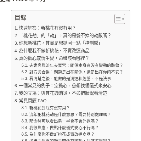
目錄
快速解答：斬桃花有沒有用？
「桃花劫」的「劫」，真的是躲不掉的劫數嗎？
你想斬桃花，其實是想抓回一點「控制感」
為什麼我不做斬桃花、不賣改運商品
真的擔心感情生變，命盤該看哪裡？
夫妻宮與流年夫妻宮：關係本身有沒有變動的跡象？
對方與合盤：問題是出在關係，還是出在你的不安？
看清楚之後，能做的是溝通和經營，不是法事
一個常見的例子：愈擔心，愈想找個儀式來安心
我的立場：與其花錢消災，不如把狀況看清楚
常見問題 FAQ
斬桃花到底有沒有用？
流年犯桃花劫是什麼意思？需要特別處理嗎？
那命盤可以看出另一半會不會外遇嗎？
我很焦慮，做點什麼儀式安心不行嗎？
為什麼你不做斬桃花或賣改運商品？
如果命盤真的顯示關係有變動，我該怎麼辦？