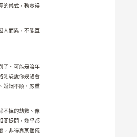
責的儀式，務實得
因人而異，不能直
到了。可能是流年
路測驗說你幾歲會
、婚姻不順，嚴重
躲不掉的劫數、像
相關提問，幾乎都
籤，非得靠某個儀