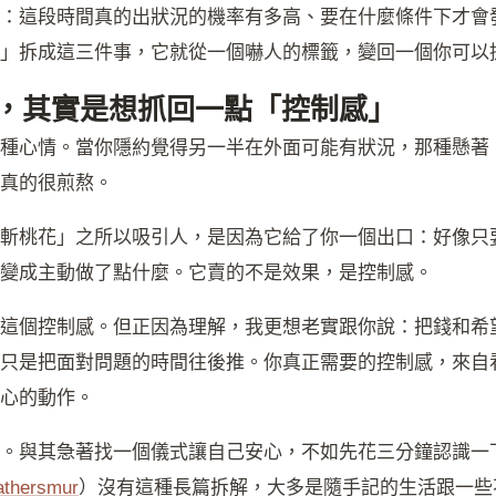
：這段時間真的出狀況的機率有多高、要在什麼條件下才會
」拆成這三件事，它就從一個嚇人的標籤，變回一個你可以
，其實是想抓回一點「控制感」
種心情。當你隱約覺得另一半在外面可能有狀況，那種懸著
真的很煎熬。
斬桃花」之所以吸引人，是因為它給了你一個出口：好像只
變成主動做了點什麼。它賣的不是效果，是控制感。
這個控制感。但正因為理解，我更想老實跟你說：把錢和希
只是把面對問題的時間往後推。你真正需要的控制感，來自
心的動作。
。與其急著找一個儀式讓自己安心，不如先花三分鐘認識一
thersmur
）沒有這種長篇拆解，大多是隨手記的生活跟一些