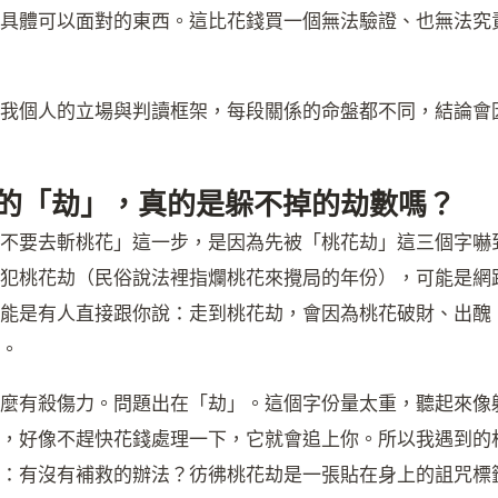
具體可以面對的東西。這比花錢買一個無法驗證、也無法究
我個人的立場與判讀框架，每段關係的命盤都不同，結論會
的「劫」，真的是躲不掉的劫數嗎？
不要去斬桃花」這一步，是因為先被「桃花劫」這三個字嚇
犯桃花劫（民俗說法裡指爛桃花來攪局的年份），可能是網
能是有人直接跟你說：走到桃花劫，會因為桃花破財、出醜
。
麼有殺傷力。問題出在「劫」。這個字份量太重，聽起來像
，好像不趕快花錢處理一下，它就會追上你。所以我遇到的
：有沒有補救的辦法？彷彿桃花劫是一張貼在身上的詛咒標