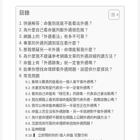
目錄
快速解答：命盤到底能不能看出外遇？
為什麼自己看命盤判斷外遇很危險？
網路上的「外遇看法」有多不可靠？
專業的外遇判讀到底在看什麼？
那我懷疑另一半外遇，命理能幫我什麼？
為什麼我不建議參考網路文章的外遇詳細判讀方法？
命盤上有「外遇跡象」就一定會外遇嗎？
如果你想找命理師看外遇問題，該提供什麼資訊？
常見問題
紫微斗數真的能看出一個人會不會外遇嗎？
夫妻宮有煞星代表另一半一定會外遇嗎？
看到自己命盤有「桃花多」的跡象，代表自己會出軌嗎？
我在網路上看到某個命盤配置代表外遇，我應該擔心嗎？
我可以用命盤來確認另一半是否正在外遇嗎？
命盤上完全沒有外遇跡象，另一半就絕對不會外遇嗎？
為什麼命理師不願意在網路上公開外遇的判讀方法？
怎麼找到可靠的命理師來諮詢外遇問題？
延伸閱讀
▍ 立即預約你的 個人命盤 完整分析