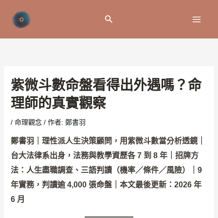
跳
至
搜
主
尋
要
內
容
紫微斗數命盤看得出外遇嗎？命
理師的真實觀察
/
命理觀念
/ 作者:
鄭書羽
鄭書羽｜理性派人生決策顧問，用紫微斗數當分析透鏡｜
台大法律系出身，法務與教學資歷各 7 到 8 年｜招牌方
法：人生盡職調查、三語判讀（機率／條件／風險）｜9
年實務，判讀逾 4,000 張命盤｜本文最後更新：2026 年
6 月