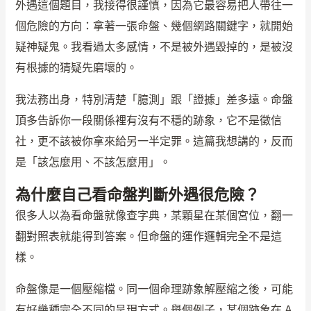
外遇這個題目，我接得很謹慎，因為它最容易把人帶往一
個危險的方向：拿著一張命盤、幾個網路關鍵字，就開始
疑神疑鬼。我看過太多感情，不是被外遇毀掉的，是被沒
有根據的猜疑先磨壞的。
我法務出身，特別清楚「臆測」跟「證據」差多遠。命盤
頂多告訴你一段關係裡有沒有不穩的跡象，它不是徵信
社，更不該被你拿來給另一半定罪。這篇我想講的，反而
是「該怎麼用、不該怎麼用」。
為什麼自己看命盤判斷外遇很危險？
很多人以為看命盤就像查字典，某顆星在某個宮位，翻一
翻對照表就能得到答案。但命盤的運作邏輯完全不是這
樣。
命盤像是一個壓縮檔。同一個命理跡象解壓縮之後，可能
有好幾種完全不同的呈現方式。舉個例子，某個跡象在 A