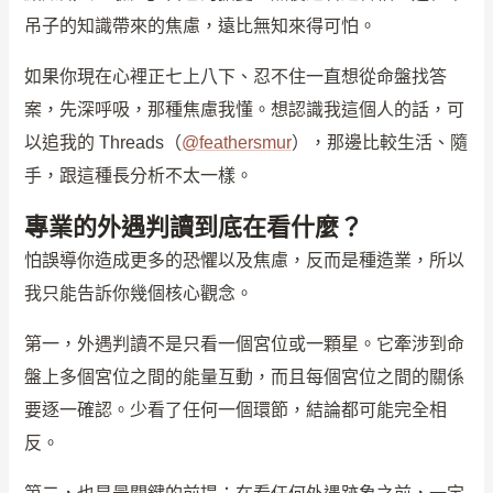
吊子的知識帶來的焦慮，遠比無知來得可怕。
如果你現在心裡正七上八下、忍不住一直想從命盤找答
案，先深呼吸，那種焦慮我懂。想認識我這個人的話，可
以追我的 Threads（
@feathersmur
），那邊比較生活、隨
手，跟這種長分析不太一樣。
專業的外遇判讀到底在看什麼？
怕誤導你造成更多的恐懼以及焦慮，反而是種造業，所以
我只能告訴你幾個核心觀念。
第一，外遇判讀不是只看一個宮位或一顆星。它牽涉到命
盤上多個宮位之間的能量互動，而且每個宮位之間的關係
要逐一確認。少看了任何一個環節，結論都可能完全相
反。