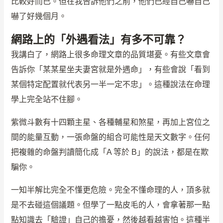
比較好而已。但在我告訴他們之前，他們已經自己嚇自己
嚇了好幾個月。
網路上的「外遇看法」有多不可靠？
我講白了，網路上很多命理文章的品質堪憂。有些文章會
告訴你「某某星坐夫妻宮就是外遇命」，有些會說「看到
某個特定配置就代表另一半一定不忠」。這種說法在命理
學上完全站不住腳。
紫微斗數有十四顆主星、各種輔星和煞星，再加上宮位之
間的能量互動，一張命盤的組合可能性是天文數字。任何
把複雜的命盤判讀簡化成「A 等於 B」的說法，都是在欺
騙你。
一知半解比完全不懂更危險。完全不懂命理的人，頂多就
是不去碰這個議題。但學了一點皮毛的人，會拿著那一點
點知識去「驗證」自己的擔憂，然後越看越害怕。這種半