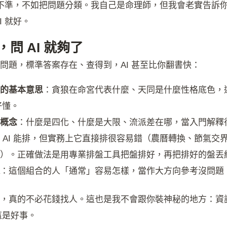
 準不準，不如把問題分類。我自己是命理師，但我會老實告訴
I 就好。
問 AI 就夠了
問題，標準答案存在、查得到，AI 甚至比你翻書快：
的基本意思
：貪狼在命宮代表什麼、天同是什麼性格底色，
好懂。
概念
：什麼是四化、什麼是大限、流派差在哪，當入門解釋
 AI 能排，但實務上它直接排很容易錯（農曆轉換、節氣交
）。正確做法是用專業排盤工具把盤排好，再把排好的盤丟給 
：這個組合的人「通常」容易怎樣，當作大方向參考沒問題
，真的不必花錢找人。這也是我不會跟你裝神秘的地方：資
這是好事。