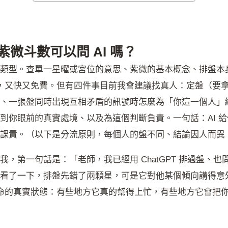
微斗數可以問 AI 嗎？
類型。查單一星曜或宮位的意思、紫微的基本概念、排盤本
夠了，又快又免費。但有四件事目前我會建議找真人：定盤（要
、一張盤同時出現互相矛盾的訊號時怎麼為「你這一個人」
到你眼前的真實處境、以及為這個判斷負責。一句話：AI 
課責。（以下是分流原則，每個人的盤不同、結論因人而異
我，第一句話是：「老師，我已經用 ChatGPT 排過盤、
看了一下，排盤先錯了兩顆星，可是它對他某個傾向講得意
 算命的真實狀態：有些地方它真的幫得上忙，有些地方它會把