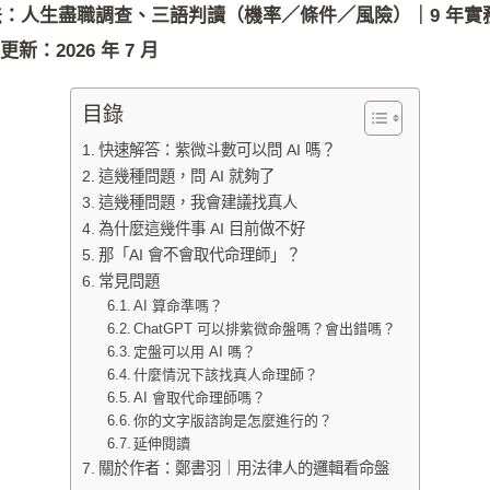
法：人生盡職調查、三語判讀（機率／條件／風險）｜9 年實務，
：2026 年 7 月
目錄
快速解答：紫微斗數可以問 AI 嗎？
這幾種問題，問 AI 就夠了
這幾種問題，我會建議找真人
為什麼這幾件事 AI 目前做不好
那「AI 會不會取代命理師」？
常見問題
AI 算命準嗎？
ChatGPT 可以排紫微命盤嗎？會出錯嗎？
定盤可以用 AI 嗎？
什麼情況下該找真人命理師？
AI 會取代命理師嗎？
你的文字版諮詢是怎麼進行的？
延伸閱讀
關於作者：鄭書羽｜用法律人的邏輯看命盤