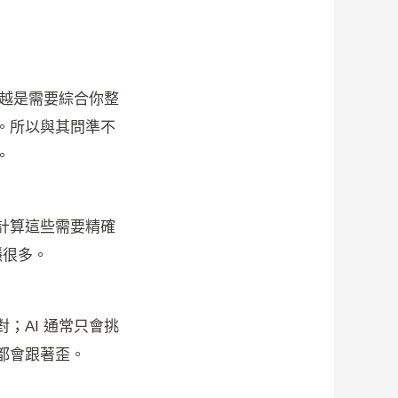
但越是需要綜合你整
。所以與其問準不
。
計算這些需要精確
穩很多。
；AI 通常只會挑
都會跟著歪。