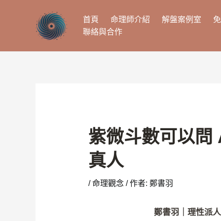
跳
至
首頁
命理師介紹
解盤案例室
免
主
聯絡與合作
要
內
容
紫微斗數可以問 
真人
/
命理觀念
/ 作者:
鄭書羽
鄭書羽｜理性派人