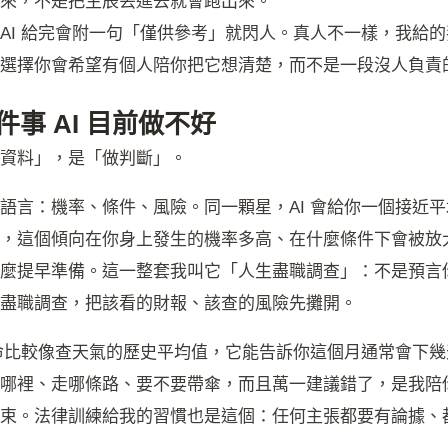
來，不是把生辰丟進去就會跑出來。
AI 給完會附一句「僅供參考」就閃人。真人不一樣，我給
選擇你會希望有個人陪你把它想清楚，而不是一段沒人負責
事 AI 目前做不好
資料」，是「做判斷」。
語言：機率、條件、風險。同一顆星，AI 會給你一個接近
，這個傾向在你身上發生的機率多高、在什麼條件下會被放
麼提早準備。這一整套我叫它「人生盡職調查」：不是預言
盡職調查，把該看的財報、該查的風險先攤開。
算命比較像查天氣的歷史平均值，它能告訴你這個月通常會下
哪裡、走哪條路、要不要帶傘，而且萬一建議錯了，是我陪
束。法律訓練給我的習慣也是這個：任何主張都要有論據、