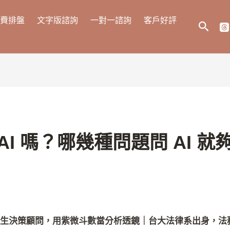
費排盤
文字版諮詢
一對一諮詢
客戶好評
搜
尋
AI 嗎？哪幾種問題問 AI 
生決策顧問，用紫微斗數當分析透鏡｜台大法律系出身，法務