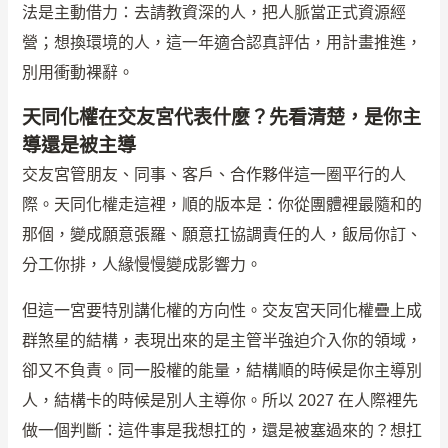
法是主動借力：去請教資深的人，把人脈當正式資源經
營；想換環境的人，這一年適合認真評估，用計畫推進，
別用衝動裸辭。
天同化權在交友宮代表什麼？先看清楚，是你主
導還是被主導
交友宮管朋友、同事、客戶、合作夥伴這一圈平行的人
際。天同化權走這裡，順的版本是：你從團體裡最隨和的
那個，變成願意張羅、願意扛協調責任的人，飯局你訂、
分工你排，人緣慢慢變成影響力。
但這一宮要特別講化權的方向性。交友宮天同化權疊上成
群煞星的結構，表現出來的是主管半強迫介入你的領域，
卻又不負責。同一股權的能量，結構順的時候是你主導別
人，結構卡的時候是別人主導你。所以 2027 在人際裡先
做一個判斷：這件事是我想扛的，還是被塞過來的？想扛