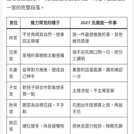
一宮的完整段落。
宮位
推力常見的樣子
2027 先做這一件事
不甘再順其自然，想拿
挑一件最想推進的事，其他
命宮
回主導權
維持原速
兄弟
接手前先開口問一句，把分
家裡的事開始主動張羅
宮
工講明
夫妻
從等對方推進，變成自
重要的話當面講，講完確認
宮
己伸手
一次
子女
對孩子與合作對象想多
主導流程，不主導答案
宮
管一點
財帛
願意為目標花錢，不手
先圈出年度預算上限，再放
宮
軟
手花
疾厄
硬扛變多，休息被犧牲
把休息當行程排，睡眠先鎖
宮