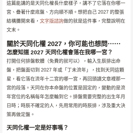
這篇能講的是天同化權長什麼樣子，講不了它落在你哪一
宮、疊著什麼底盤、方向順不順。想把自己 2027 的整張
結構攤開來看，
文字版諮詢
做的就是這件事，完整說明在
文末。
關於天同化權 2027，你可能也想問⋯⋯
怎麼知道 2027 天同化權會落在我哪一宮？
打開任何排盤軟體（免費的就可以），輸入生辰排出命
盤，把盤面切到 2027 年或「丁未流年」，找到天同這顆
星，看它落在流年十二宮的哪一宮，再回頭讀文章裡那一
宮的段落。天同在你本命盤的位置是固定的，變動的是流
年宮位的名稱每年怎麼輪到它。排盤需要完整的出生年月
日時；時辰不確定的人，先用常用的時辰排，涉及重大決
策再做定盤。
天同化權一定是好事嗎？