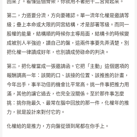
回來了。看懂這個骨架，你就用不著把十二宮背起來。
第二，力道要分流，方向要確認。單一流年化權是邀請等
級；疊上本命或大限的同宮結構，才是部署等級。而同一
股權的能量，結構順的時候你主導局面，結構卡的時候變
成被別人半強迫，讀自己的盤，這兩件事要先弄清楚，別
把化權一律讀成好年，也別讀成勞碌命的判決。
第三，把化權當成一張邀請函。它把「主動」這個選項的
報酬調高一年：該開的口、該接的位置、該推進的計畫，
今年出手，事半功倍的機會比平常高。挑一件事把推力用
滿，其他的讓它過去，也完全沒關係。至於那件事怎麼
挑：挑你拖最久、最常在腦中回放的那一件，化權年的推
力，就是設計來對付它的。
化權給的是推力，方向盤從頭到尾都在你手上。