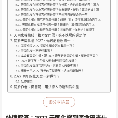
天同化權在遷移宮代表什麼？在外面，你的柔軟開始帶主導力
天同化權在交友宮代表什麼？先看清楚，是你主導還是被主導
天同化權在官祿宮代表什麼？不想再只是配合的一年
天同化權在田宅宮代表什麼？想把「住」這件事拿回自己手上
天同化權在福德宮代表什麼？情緒的主導權回到自己手上
天同化權在父母宮代表什麼？長輩的事，你開始主動接手
天同化權總結：推力是門票，進不進場的還是你
關於天同化權 2027，你可能也想問⋯⋯
怎麼知道 2027 天同化權會落在我哪一宮？
天同化權一定是好事嗎？
本命有天同化權，跟 2027 流年走到天同化權，有什麼不同？
2027 是丁年，每個人都會走到天同化權嗎？
天同化權會讓我變強勢、容易跟人起衝突嗎？
想看自己 2027 整年的完整流年，諮詢怎麼進行？
2027 同年四化怎麼一起運作？
延伸閱讀
關於作者：鄭書羽｜用法律人的邏輯看命盤
分享這篇
快速解答：2027 天同化權到底會帶來什