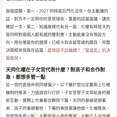
兩個提醒。第一，2027 同時是巨門化忌年，你主動講的
話，對方不一定照你的意思接收，重要的話當面講、講完
確認一次。第二，知識庫裡也有另一面：化權有時放大的
是同時對兩個人都有感的雙對應。主動能量沒有預設方
向，用在哪是你的選擇。已經卡到去留等級的題目，完整
決策框架我寫在這篇：
感情該不該繼續？「留或走」的決
策框架
。
天同化權在子女宮代表什麼？對孩子和合作對
象，都想多管一點
這一宮的直接命例同樣偏少，以下屬於宮位定義乘上化權
機制的推演，力道請自行打折。子女宮管子女與貼身的親
密互動，實務上也兼看合夥與下屬。天同的基線是順著
來：孩子的事順著他，下屬的事放著讓他做。化權進來，
你會想多管一點：主動安排小孩的學習、主動介入合作案