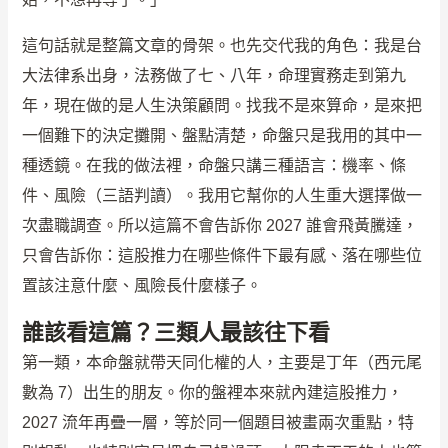
這句話就是整篇文章的骨架。也先交代我的角色：我是台
大法律系出身，法務做了七、八年，命理實務走到第九
年，現在做的是人生決策顧問。找我不是來算命，是來把
一個難下的決定攤開、盤點清楚，命盤只是我用的其中一
種透鏡。在我的做法裡，命盤只講三種語言：機率、條
件、風險（三語判讀）。我用它幫你的人生重大選擇做一
次盡職調查。所以這篇不會告訴你 2027 誰會飛黃騰達，
只會告訴你：這股推力在哪些條件下最有感、落在哪些位
置該注意什麼、風險長什麼樣子。
誰該看這篇？三類人最該往下看
第一類，本命盤就帶天同化權的人，主要是丁年（西元尾
數為 7）出生的朋友。你的盤裡本來就內建這股推力，
2027 流年再疊一層，等於同一個題目被畫兩次重點，特