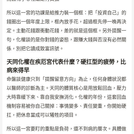
所以這一宮的功課是給推力裝一個框：把「投資自己」的
錢圈出一個年度上限，框內放手花，超過框先停一晚再決
定。主動花錢跟衝動花錢，差的就是這個框。另外提醒一
句，化權談的是你對錢的姿態，跟賺大錢與否沒有必然關
係，別把它讀成致富訊號。
天同化權在疾厄宮代表什麼？硬扛型的疲勞，比
病來得早
命盤談健康只到「提醒留意方向」為止，任何身體狀況都
以醫師的診斷為主。天同的體質核心是用放鬆回血，壓力
大時靠緩下來、靠自我安撫消化。化權的年份，這套回血
機制容易被你自己關掉：事情變多、責任變重，你開始硬
扛，把休息當成可以犧牲的項目。
所以這一宮要盯的重點是負荷，還不到病的層次。具體做