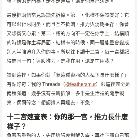
權，給的是門票，走不走進場，還是你自己決定。
最後把兩個常見誤讀先拆掉。第一，化權不保證變好：它
可以跟化忌同坐，而且互不抵消，推力與消耗並存，你會
又想衝又心累。第二，權的方向不一定在你手上：結構順
的時候是你主導局面，結構卡的時候，同一股能量會變成
別人半強迫介入你的事。所以往下讀十二宮，每一宮都記
得問同一句：這股推力，是我在用，還是在用我？
讀到這裡，如果你對「寫這種東西的人私下長什麼樣子」
有點好奇：我的 Threads（
@feathersmur
）跟這裡完全是
兩種頻道，幾乎沒有長篇拆解，多半是生活裡的隨手觀
察，偶爾碎念。想認識人再過去，不急。
十二宮速查表：你的那一宮，推力長什麼
樣子？
急著看重點的人，先用這張表對號入座，再往下讀自己那