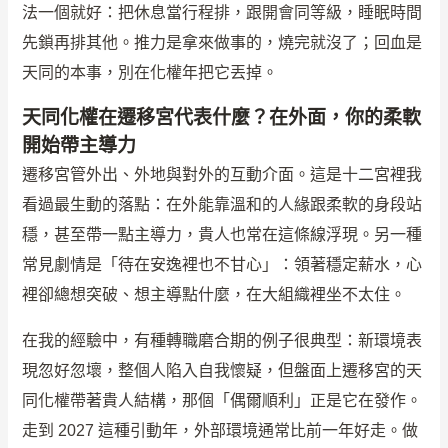
法一個就好：把休息當行程排，跟開會同等級，睡眠時間
先鎖再排其他。推力是拿來做事的，燒完就沒了；回血是
天同的本事，別在化權年把它丟掉。
天同化權在遷移宮代表什麼？在外面，你的柔軟
開始帶主導力
遷移宮管外出、外地與對外的互動介面。這是十二宮裡我
看過最生動的落點：在外能靠溫和的人緣跟柔軟的身段站
穩，甚至帶一點主導力，貴人也常在這條線浮現。另一種
常見劇情是「待在安逸裡也不甘心」：領著穩定薪水，心
裡卻總想突破、想主導點什麼，在大組織裡坐不太住。
在我的經驗中，有種轉職磨合期的例子很典型：新環境表
現忽好忽壞，整個人陷入自我懷疑，但盤面上遷移宮的天
同化權帶著貴人結構，那個「偶爾順利」正是它在發作。
走到 2027 這種引動年，外部環境通常比前一年好走。做