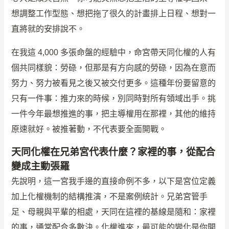
想調整工作型態、想把拖了很久的計畫排上日程、想對一
直將就的安排說不。
在我這 4,000 多張命盤的經驗中，命宮帶天同化權的人有
個共同樣貌：勞碌，但那是有方向感的勞碌，因為在意而
努力、努力被看見之後又被交付更多。這種年份要留意的
只有一件事：推力來的時候，別同時對所有領域出手。挑
一件今年最想推進的事，把主導權用在那裡，其他的維持
原速就好。被推著動，不代表要全面開戰。
天同化權在兄弟宮代表什麼？家裡的事，從配合
變成主動張羅
先說明，這一宮我手邊的直接命例不多，以下是宮位定義
加上化權機制的結構推演，不是案例統計。兄弟宮管手
足、母親與平輩的相處，天同在這裡的基線是隨和：家裡
的事，通常配合多數決。化權進來，最可能的變化是你開