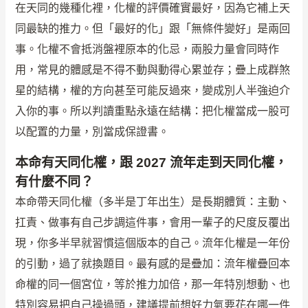
在天同的幾種化裡，化權的評價確實最好，因為它補上天
同最缺的推力。但「最好的化」跟「無條件變好」是兩回
事。化權不會抵消盤裡原本的化忌，兩股力量會同時作
用，常見的體感是不得不動與動得心累並存；疊上成群煞
星的結構，權的方向甚至可能反過來，變成別人半強迫介
入你的事。所以判讀重點永遠在結構：把化權當成一股可
以配置的力量，別當成保證書。
本命有天同化權，跟 2027 流年走到天同化權，
有什麼不同？
本命帶天同化權（多半是丁年出生）是長期體質：主動、
扛責、做事有自己步調這件事，會用一輩子的尺度反覆出
現，你多半早就習慣這個版本的自己。流年化權是一年份
的引動，過了就換題目。最有感的是疊加：流年權疊回本
命權的同一個宮位，等於推力加倍，那一年特別想動、也
特別容易把自己操過頭，建議提前想好力氣要花在哪一件