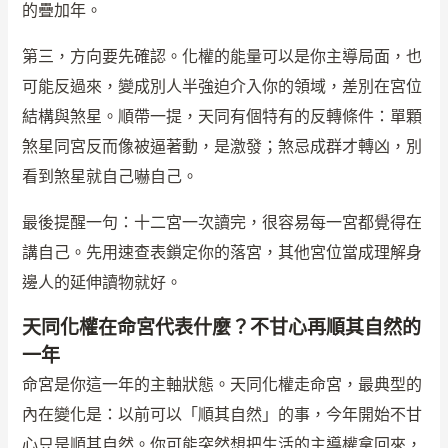
的疊加年。
第三，方向要先確認。化權的能量可以是你主導局面，也
可能反過來，變成別人半強迫介入你的領域，差別在宮位
結構與煞星。順帶一提，天同有個特有的反轉條件：單顆
煞星同宮反而像被逼著動，是激發；煞忌成群才轉凶，別
看到煞星就自己嚇自己。
最後提醒一句：十二宮一次讀完，很容易每一宮都覺得在
講自己。先用速查表鎖定你的落宮，其他宮位當成理解身
邊人的延伸讀物就好。
天同化權在命宮代表什麼？不甘心再順其自然的
一年
命宮是你這一年的主軸狀態。天同化權走命宮，最典型的
內在變化是：以前可以「順其自然」的事，今年開始不甘
心只是順其自然。你可能突然想把生活的主導權拿回來，