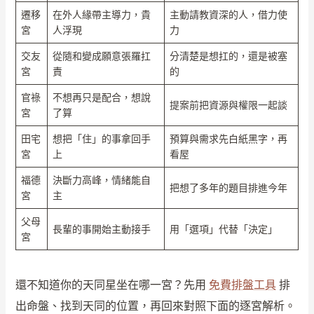
遷移
在外人緣帶主導力，貴
主動請教資深的人，借力使
宮
人浮現
力
交友
從隨和變成願意張羅扛
分清楚是想扛的，還是被塞
宮
責
的
官祿
不想再只是配合，想說
提案前把資源與權限一起談
宮
了算
田宅
想把「住」的事拿回手
預算與需求先白紙黑字，再
宮
上
看屋
福德
決斷力高峰，情緒能自
把想了多年的題目排進今年
宮
主
父母
長輩的事開始主動接手
用「選項」代替「決定」
宮
還不知道你的天同星坐在哪一宮？先用
免費排盤工具
排
出命盤、找到天同的位置，再回來對照下面的逐宮解析。