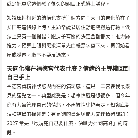
或是把買房這個懸了很久的題目正式排上議程。
知識庫裡相近的結構也支持這個方向：天同的吉化落在子
女田宅這條線上時，主題常繞著居住舒適與搬遷打轉。做
法上只有一個提醒：跟房子有關的決定金額都大，推力歸
推力，預算上限與需求清單先白紙黑字寫下來，再開始看
屋或發包，順序不要反過來。
天同化權在福德宮代表什麼？情緒的主導權回到
自己手上
福德宮管精神狀態與內在的滿足感，這是十二宮裡我最樂
見的落點之一。典型感受是：想事情還是想很多，但今年
你有力氣管理自己的情緒，不再被情緒拖著走。知識庫對
這種結構的描述是：有足夠的資源與能力處理情緒問題；
2027 常是「最清楚自己要什麼、決斷力達到高峰」的時
段。