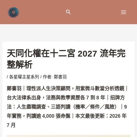
跳
至
搜
主
尋
要
內
容
天同化權在十二宮 2027 流年完
整解析
/
各星曜主星系列
/ 作者:
鄭書羽
鄭書羽｜理性派人生決策顧問，用紫微斗數當分析透鏡｜
台大法律系出身，法務與教學資歷各 7 到 8 年｜招牌方
法：人生盡職調查、三語判讀（機率／條件／風險）｜9
年實務，判讀逾 4,000 張命盤｜本文最後更新：2026 年
7 月