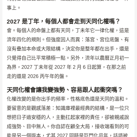
事上。
2027 是丁年，每個人都會走到天同化權嗎？
會。每個人的命盤上都有天同，丁未年它一律化權，這是
流年四化的規則。但強度因人而異：落宮、宮位底盤、有
沒有疊加本命或大限結構，決定你是整年都在出手，還是
只覺得自己比平常積極一點。另外，流年以農曆正月初一
為界，2027 丁未年從 2027 年 2 月 6 日起算，在那之前
走的還是 2026 丙午年的盤。
天同化權會讓我變強勢、容易跟人起衝突嗎？
化權改變的是你出手的頻率，性格底色還是天同的溫和。
要留意的是觀感落差：知識庫裡最經典的結構，是一位只
想把日子過安穩的人，主動扛起家裡的責任，卻被親戚說
成強勢、目中無人。你自認在顧全大局，接收端看到的可
能是另一個版本，尤其 2027 同時是巨門化忌年，話語被