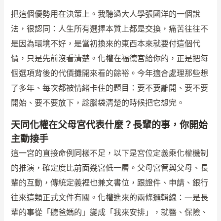
把這個優勢用在決策上。我聽過大人學張國洋的一個說
法，很認同：人生所有選擇本質上都是交換，痛苦往往不
是因為環境不好，是當初換來的東西本來就要付這個代
價，只是先前沒看清楚。化權在福德宮給你的，正是把每
個選項背後的代價攤開來看的餘裕。今年適合處理那些想
了多年、每次都被情緒卡住的題目：要不要離開、要不要
開始、要不要放下，趁腦袋清楚的時候把它想完。
天同化權在父母宮代表什麼？長輩的事，你開始
主動接手
這一宮的直接命例同樣不足，以下是宮位定義乘化權機制
的推演，確定度比前面幾宮低一層。父母宮管與父母、長
輩的互動，傳統定義裡也兼文書位，跟證件、申請、銀行
往來這類正式文件有關。化權進來的兩條邏輯線：一是長
輩的事從「聽爸媽的」變成「我來安排」，就醫、保險、