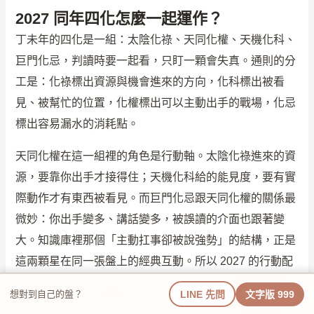
2027 同年四化怎麼一起運作？
丁未年的四化是一組：太陰化祿、天同化權、天機化科、
巨門化忌，判讀時要一起看，只盯一顆會失真。通則的分
工是：化祿標出資源與機會進來的方向，化科標出被看
見、被幫忙的位置，化權標出可以主動出手的戰場，化忌
標出容易漏水的消耗點。
天同化權在這一組裡的角色是行動軸。太陰化祿進來的資
源，要靠你出手才接得住；天機化科給的能見度，要有實
際動作才有東西被看見。而巨門化忌跟天同化權的關係最
微妙：你出手變多、講話變多，被誤讀的介面也跟著變
大。知識庫裡那個「主動扛事卻被說強勢」的結構，正是
這兩顆星在同一張盤上的經典互動。所以 2027 的行動配
套很明確：出手之前，先把出發點講清楚；做完之後，把
×
卡在某個決定？
文字版諮詢 999
，10 天內回覆
立即諮詢
LINE 先問
文字版 999
想對到自己的盤？
結論寫下來。