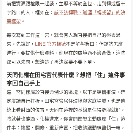
前把資源跟權限一起談，主導不等於全包。走到轉或留十
字路口的人，框架在：
該不該轉職？職涯「轉或留」的決
策框架
。
每次寫到工作這一宮，就會有人想直接把自己的盤丟過
來。先說好，
LINE 官方帳號
不是解盤窗口；但諮詢怎麼
進行、要提供什麼資料、你現在的處境適不適合做，這些
都可以先問，想清楚了再決定要不要下單。
天同化權在田宅宮代表什麼？想把「住」這件事
拿回自己手上
這一宮同樣屬於直接命例少的區塊，以下是結構推演，確
定度請自行打折。田宅宮管居住環境與家庭場域，也是傳
統上看財庫的位置。天同在這裡的基線是住得舒服就好，
將就著也能過。化權進來，你會開始想主動處理「住」這
件事：換屋、翻修、重新佈置、把收納跟動線整頓一輪，