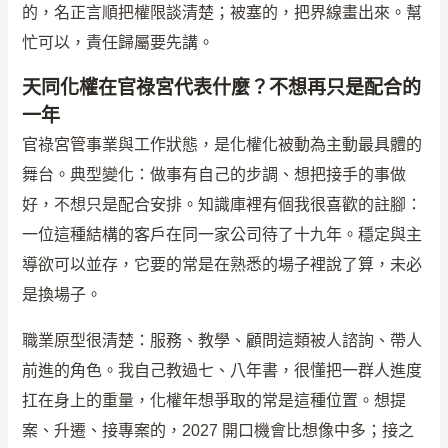
的，名正言順把權限談清楚；被塞的，把界線畫出來。幫
忙可以，責任歸屬要先講。
天同化權在官祿宮代表什麼？不想再只是配合的
一年
官祿宮管事業與工作狀態，是化權化被動為主動最具體的
舞台。典型變化：做事有自己的步調、想把接手的事做
好，不想只是配合安排。知識庫裡有個我很喜歡的註腳：
一位這種結構的客戶在同一家公司待了十九年。穩定與主
導欲可以並存，它要的常是在熟悉的場子裡說了算，未必
是換場子。
職業原型很清楚：服務、教學、顧問這類被人諮詢、帶人
前進的角色。我自己教過七、八年書，很懂把一群人進度
扛在身上的重量，化權年想爭取的常是這種位置。想提
案、升遷、接專案的，2027 開口機會比想像中多；接之