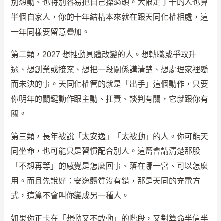
別想動、也特別容易把自己操過頭。大限走丁干的人也算
半個自家人，你的十年結構本來就在跟天同化權相處，這
一年同樣要留意疊加。
第二類，2027 想推動具體改變的人。想轉職或爭取升
遷、想創業或接案、想把一段關係講清楚、想處理家裡懸
而未決的事。天同化權管的就是「出手」這個動作，只要
你明年的關鍵動作跟主動、扛責、談判有關，它就跟你有
關。
第三類，長年被說「太安逸」「太被動」的人。你可能天
同坐命，也可能只是習慣配合別人。這篇會講清楚那股
「不想再等」的感覺是怎麼回事、落在哪一宮、可以怎麼
用。而且先說好：安逸體質沒有錯，那是天同的充電方
式，這篇不會叫你變成另一種人。
如果你正卡在「想動又不敢動」的階段，又對算命半信半