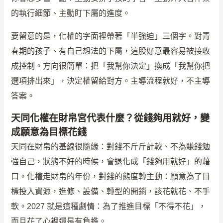
的執行細節、主動盯下屬的進度。
要留意的是，化權的字面裡帶著「半強迫」三個字。對青
春期的孩子、有自己想法的下屬，這股好意最容易被接收
成控制。方向很簡單：把「我幫你決定」換成「我幫你把
選項排出來」，決定權留給對方。主導流程就好，不主導
答案。
天同化權在財帛宮代表什麼？從錢夠用就好，變
成願意為目標花錢
天同在財帛的基線很隨緣：對錢不斤斤計較、不為賺錢勉
強自己，狀態不好的時候，會退化成「錢夠用就好」的藉
口。化權走財帛的年份，對錢的態度轉主動：願意為了目
標投入資源，進修、設備、轉型的開銷，該花就花、不手
軟。2027 就是這種劇情：為了推進目標「不得不花」，
而且花了心裡還是有負擔。