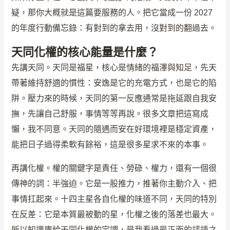
疑，那你大概就是這篇要服務的人。把它當成一份 2027
的年度行動備忘錄：有對到的拿去用，沒對到的翻過去。
天同化權的核心能量是什麼？
先講天同。天同是福星，核心是情緒的福澤與知足，先天
帶著維持舒適的慣性：安逸是它的充電方式，也是它的陷
阱。壓力來的時候，天同的第一反應通常是拖延跟自我安
撫，先讓自己舒服，事情等等再說。很多文章把這寫成
懶，我不同意。天同的隨遇而安在好環境裡是穩定資產，
能把日子過得柔軟有餘裕，這是很多星求不來的本事。
再講化權。權的關鍵字是責任、勞碌、權力，還有一個很
傳神的詞：半強迫。它是一股推力，推著你主動介入、把
事情扛起來。十四主星各自化權的味道不同，天同的特別
在反差：它是本質最被動的星，化權之後的落差也最大。
所以知識庫給天同化權的定調，是我看過最正面的評語之