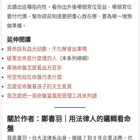
去讀出這種指向性，看你出外後哪個宮位受益、哪個宮位
要付代價，幫你提前知道要把重心放在哪、要為哪一塊預
做準備。
延伸閱讀
算命說有血光劫數，不化解會出事嗎
破軍坐命是什麼樣的人
（本系列總綱）
車禍命盤怎麼看血光官非
地空地劫在命盤代表什麼
怎麼從命盤看孩子的天生氣質
我怎麼把一張命盤當風險管理工具來判讀
關於作者：鄭書羽｜用法律人的邏輯看命
盤
我是書羽。台大法律系出身，做過 7 到 8 年企業法務，也