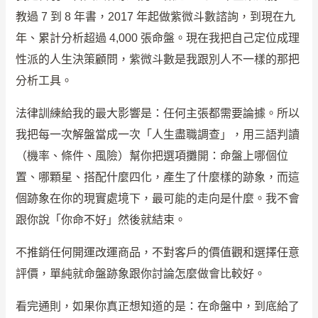
教過 7 到 8 年書，2017 年起做紫微斗數諮詢，到現在九
年、累計分析超過 4,000 張命盤。現在我把自己定位成理
性派的人生決策顧問，紫微斗數是我跟別人不一樣的那把
分析工具。
法律訓練給我的最大影響是：任何主張都需要論據。所以
我把每一次解盤當成一次「人生盡職調查」，用三語判讀
（機率、條件、風險）幫你把選項攤開：命盤上哪個位
置、哪顆星、搭配什麼四化，產生了什麼樣的跡象，而這
個跡象在你的現實處境下，最可能的走向是什麼。我不會
跟你說「你命不好」然後就結束。
不推銷任何開運改運商品，不對客戶的價值觀和選擇任意
評價，單純就命盤跡象跟你討論怎麼做會比較好。
看完通則，如果你真正想知道的是：在命盤中，到底給了