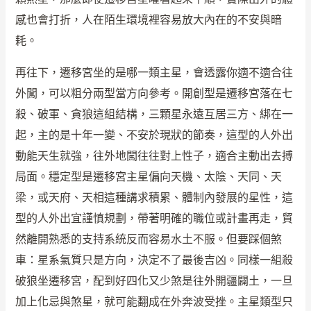
感也會打折，人在陌生環境裡容易放大內在的不安與暗
耗。
再往下，遷移宮坐的是哪一類主星，會透露你適不適合往
外闖，可以粗分兩型當方向參考。開創型是遷移宮落在七
殺、破軍、貪狼這組結構，三顆星永遠互居三方、綁在一
起，主的是十年一變、不安於現狀的節奏，這型的人外出
動能天生就強，往外地闖往往對上性子，適合主動出去搏
局面。穩定型是遷移宮主星偏向天機、太陰、天同、天
梁，或天府、天相這種講求積累、體制內發展的星性，這
型的人外出宜謹慎規劃，帶著明確的職位或計畫再走，貿
然離開熟悉的支持系統反而容易水土不服。但要踩個煞
車：星系氣質只是方向，決定不了最後吉凶。同樣一組殺
破狼坐遷移宮，配到好四化又少煞是往外開疆闢土，一旦
加上化忌與煞星，就可能翻成在外奔波受挫。主星類型只