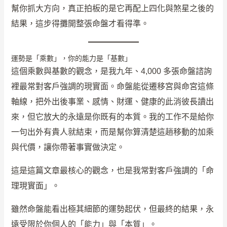
幫你抓大方向，真正拍板的是它再配上四化與煞星之後的
結果，這步得攤開整張命盤才看得準。
運勢是「乘數」，你的能力是「基數」
這個乘數與基數的觀念，是我九年、4,000 多張命盤諮詢
裡最常對客戶強調的現實面。命盤能從遷移宮與命宮這條
軸線，把外出後事業、感情、財運、健康的此消彼長讀出
來，但它放大的永遠是你既有的本質。我的工作不是給你
一句出外有貴人就結束，而是幫你算清楚這趟移動的加乘
與代價，讓你帶著事實做決定。
這是這篇文章最核心的觀念，也是我常對客戶強調的「命
理現實面」。
雖然命盤能看出極其細節的運勢起伏，但最終的結果，永
遠受限於你個人的「能力」與「本質」。