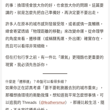
的事：換環境會放大你的好，也會放大你的問題。這篇要
講的，就是怎麼先把自己準備好，再決定要不要出走。
許多人在原本的城市感到發展受限，或者感情一直觸礁，
總會寄望透過「物理距離的移動」來改變命運。從命理學
的角度來看，遷移運（或稱驛馬運、外出運）確實存在，
而且可以看得非常細緻。
但在打包行李之前，有一件比「運氣」更殘酷也更重要的
現實，我必須先告訴你。
什麼是「遷移運」？命盤可以看得多細？
如果你正在認真考慮「要不要乾脆搬去別的城市重來」，
那種想換環境的衝動我懂。想知道我平常怎麼想事情，可
以追我的 Threads（
@feathersmur
），那邊比較生活、隨
性，不太寫這種長分析。