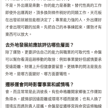
不是。外出運是乘數、你的能力是基數。替代性高的工作
即使外出運再好，頂多換到條件稍好的同類工作，天花板
在出發前就被技能樹決定了；專業能力強的人，外出運好
才會出現可觀的加乘。先把自己的本事練起來，運勢才有
東西可以放大。
去外地發展前應該評估哪些層面？
除了運勢，更要評估自己的能力與職業的可取代性。命盤
可以幫你看清這趟移動的取捨：例如事業變好但感情要承
受遠距離、財運上升但健康要留意。更精準的問法是我去
外地，是哪方面變好、哪方面要犧牲。
遷移運會同時影響事業和感情嗎？
會，而且常常是此消彼長。有些命格離開家鄉後工作運如
魚得水，感情卻因遠距離或環境不穩而變差；也有人換了
環境反而遇到貴人提攜。命盤是從遷移宮與命宮這條軸線