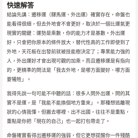
快速解答
結論先講：遷移運（驛馬運、外出運）確實存在，命盤也
能看得很細，但去外地會不會更好，取決於一個比運氣更
現實的關鍵：運勢是乘數，你的能力才是基數。外出運
好，只會把你原本的條件放大，替代性高的工作即使到了
外地，天花板在出發前就被技能樹決定了；專業能力強的
人，外出運好才會出現可觀的加乘。而且遷移運是有指向
的，更精準的問法是「我去外地，是哪方面變好、哪方面
要犧牲」。
我得先說一句可能不中聽的話：很多人問外出運，問的其
實不是運，是「我能不能換個地方重來」。那種想逃離現
狀的心情我懂，但搬去哪裡、出不出國，往往不是重點，
重點是你把「現在的自己」也一起打包帶走了。
命盤確實看得出遷移運的強弱，但它更想提醒你一件殘酷