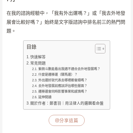
在我的諮詢經驗中，「我有外出運嗎？」或「我去外地發
展會比較好嗎？」始終是文字版諮詢中排名前三的熱門問
題。
目錄
快速解答
常見問題
紫微斗數能看出我適不適合去外地發展嗎？
什麼是遷移運（驛馬運）？
外出運好就代表去哪裡都會順嗎？
去外地發展前應該評估哪些層面？
遷移運會同時影響事業和感情嗎？
延伸閱讀
關於作者：鄭書羽｜用法律人的邏輯看命盤
分享這篇