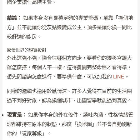
國企業擔任高階主管。
結論：
如果本身沒有累積足夠的專業籌碼，單靠「換個地
方」並不能讓你從灰姑娘變成公主，頂多是讓你換一間比
較舒適的廚房。
感情世界的現實投射
外出運強不強、適合往哪個方向走，要看你的遷移宮跟大
運怎麼搭，每個人不一樣。這得攤開完整命盤才看得準，
想先問諮詢怎麼進行、要準備什麼，可以加我的
LINE
。
同樣的邏輯也適用於感情運。許多人覺得在目前的生活圈
遇不到好對象，認為換個城市、出國留學就能遇到真愛。
現實是：
如果你本身的外在條件、談吐內涵、性格情緒管
理都維持在原本的狀態，那麼「換地圖」並不會自動刷新
你的「玩家等級」。