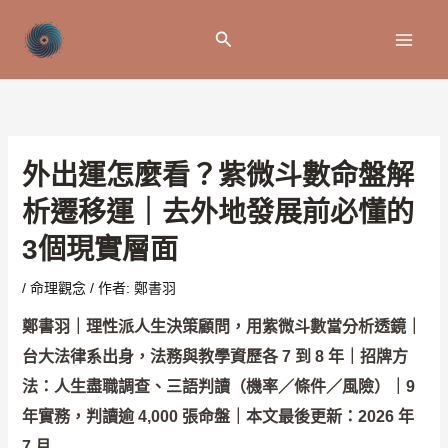
跳
至
搜
主
尋
要
內
容
外出運怎麼看？紫微斗數命盤解
析遷移運｜去外地發展前必懂的
3個現實層面
/
命理觀念
/ 作者:
鄭書羽
鄭書羽｜理性派人生決策顧問，用紫微斗數當分析透鏡｜
台大法律系出身，法務與教學資歷各 7 到 8 年｜招牌方
法：人生盡職調查、三語判讀（機率／條件／風險）｜9
年實務，判讀逾 4,000 張命盤｜本文最後更新：2026 年
7 月