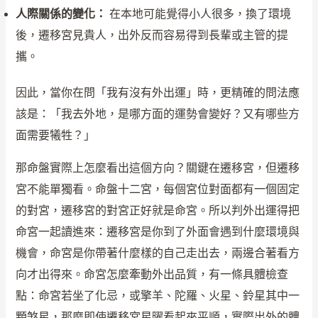
人際關係的變化：
在本地可能覺得小人很多，換了環境
後，遷移宮見貴人，出外反而容易得到長輩或主管的提
攜。
因此，當你在問「我有沒有外出運」時，更精確的問法應
該是：「我去外地，是哪方面的運勢會變好？又有哪些方
面需要犧牲？」
那命盤實際上怎麼看出這個方向？關鍵在遷移宮，但遷移
宮不能單獨看。命盤十二宮，每個宮位對面都有一個固定
的對宮，遷移宮的對宮正好就是命宮。所以判外出運得把
命宮一起讀進來：遷移宮是你到了外面會遇到什麼環境與
機會，命宮是你帶著什麼樣的自己走出去，兩邊合著看方
向才出得來。命宮怎麼牽動外出品質，有一條具體檢查
點：命宮若坐了化忌，或擎羊、陀羅、火星、鈴星其中一
顆煞星，那麼即使遷移宮星曜看起來平順，實際出外的體