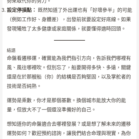
勢來取代你的努力。
設定停損點：
既然知道了外出運也有「好壞參半」的可能
（例如工作好、身體差），出發前就要設定好底線。如果
發現犧牲了太多健康或家庭關係，就要懂得適時回頭。
結語
命盤看遷移運，確實能為我們指引方向，告訴我們哪裡有
風、風往哪裡吹。但別忘了，船要開得多快、多遠，關鍵
還是在於那艘船（你）的結構是否夠堅固，以及掌舵者的
技術是否純熟。
運勢是乘數，你才是那個基數。換個城市能放大你的能
量，但放大不了一個還沒準備好的自己。
想知道你的命盤適合去哪裡發展？或是想了解未來的遷移
運勢如何？歡迎預約諮詢，讓我們結合命理與現實，為你