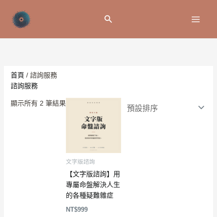
跳
至
搜
主
尋
要
內
容
首頁
/ 諮詢服務
諮詢服務
顯示所有 2 筆結果
文字版諮詢
【文字版諮詢】用
專屬命盤解決人生
的各種疑難雜症
NT$
999