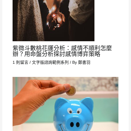
紫微斗數桃花運分析：感情不順利怎麼
辦？用命盤分析探討感情博弈策略
1 則留言
/
文字版諮詢範例系列
/ By
鄭書羽