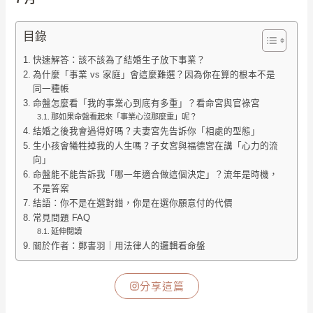
目錄
快速解答：該不該為了結婚生子放下事業？
為什麼「事業 vs 家庭」會這麼難選？因為你在算的根本不是
同一種帳
命盤怎麼看「我的事業心到底有多重」？看命宮與官祿宮
那如果命盤看起來「事業心沒那麼重」呢？
結婚之後我會過得好嗎？夫妻宮先告訴你「相處的型態」
生小孩會犧牲掉我的人生嗎？子女宮與福德宮在講「心力的流
向」
命盤能不能告訴我「哪一年適合做這個決定」？流年是時機，
不是答案
結語：你不是在選對錯，你是在選你願意付的代價
常見問題 FAQ
延伸閱讀
關於作者：鄭書羽｜用法律人的邏輯看命盤
分享這篇