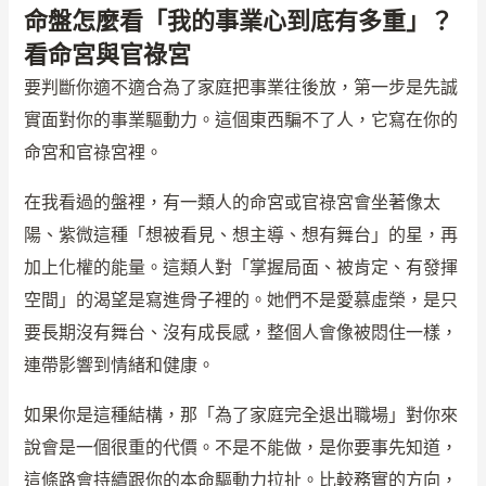
命盤怎麼看「我的事業心到底有多重」？
看命宮與官祿宮
要判斷你適不適合為了家庭把事業往後放，第一步是先誠
實面對你的事業驅動力。這個東西騙不了人，它寫在你的
命宮和官祿宮裡。
在我看過的盤裡，有一類人的命宮或官祿宮會坐著像太
陽、紫微這種「想被看見、想主導、想有舞台」的星，再
加上化權的能量。這類人對「掌握局面、被肯定、有發揮
空間」的渴望是寫進骨子裡的。她們不是愛慕虛榮，是只
要長期沒有舞台、沒有成長感，整個人會像被悶住一樣，
連帶影響到情緒和健康。
如果你是這種結構，那「為了家庭完全退出職場」對你來
說會是一個很重的代價。不是不能做，是你要事先知道，
這條路會持續跟你的本命驅動力拉扯。比較務實的方向，