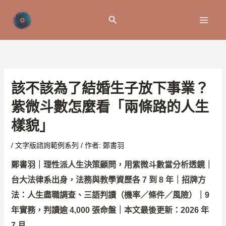
跳
至
搜
主
尋
要
內
容
該不該為了結婚生子放下事業？
紫微斗數怎麼看「兩條路的人生
樣貌」
/
文字版諮詢範例系列
/ 作者:
鄭書羽
鄭書羽｜理性派人生決策顧問，用紫微斗數當分析透鏡｜
台大法律系出身，法務與教學資歷各 7 到 8 年｜招牌方
法：人生盡職調查、三語判讀（機率／條件／風險）｜9
年實務，判讀逾 4,000 張命盤｜本文最後更新：2026 年
7 月