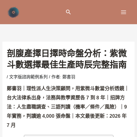
跳
至
搜
主
尋
要
內
容
剖腹產擇日擇時命盤分析：紫微
斗數選擇最佳生產時辰完整指南
/
文字版諮詢範例系列
/ 作者:
鄭書羽
鄭書羽｜理性派人生決策顧問，用紫微斗數當分析透鏡｜
台大法律系出身，法務與教學資歷各 7 到 8 年｜招牌方
法：人生盡職調查、三語判讀（機率／條件／風險）｜9
年實務，判讀逾 4,000 張命盤｜本文最後更新：2026 年
7 月