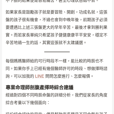
不下臉的結果便是容易痛苦，甚至心理狀態過不去。
如果家長是鼓勵孩子就是要冒險、開創，功成名就，這張
盤的孩子很有機會，不過也會到中晚年後，前期孩子必須
要遭遇比上述三張盤更大的早年辛苦，最後才拿到勝利果
實。而若家長單純只希望孩子健健康康平平安安，穩定不
辛苦地過一生的話，其實這張就不太建議選。
每個媽媽醫師給的可行時段不一樣，能比較的時辰也不
同。如果你手上已經有幾個醫師許可的時段、想做擇時諮
詢，可以加我的
LINE
問問怎麼進行、怎麼報價。
專業命理師剖腹產擇時綜合建議
經過對四個不同時辰命盤的詳細分析，我們從家長的角度
綜合考量以下幾個面向：