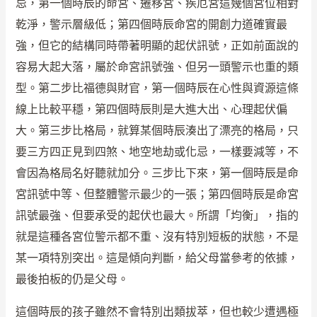
忌，第一個時辰的命宮、遷移宮、疾厄宮這幾個宮位相對
乾淨，警示層級低；第四個時辰命宮的開創力道確實最
強，但它的結構同時帶著明顯的起伏訊號，正如前面說的
容易大起大落，屬於命宮訊號強、但另一頭警示也重的類
型。第二步比福德與財官，第一個時辰在心性與資源這條
線上比較平穩，第四個時辰則是大進大出、心理起伏偏
大。第三步比格局，就算某個時辰湊出了漂亮的格局，只
要三方四正見到四煞、地空地劫或化忌，一樣要減等，不
會因為格局名好聽就加分。三步比下來，第一個時辰是命
宮訊號中等、但整體警示最少的一張；第四個時辰是命宮
訊號最強、但要承受的起伏也最大。所謂「均衡」，指的
就是這種各宮位警示都不重、沒有特別短板的狀態，不是
某一項特別突出。這是傾向判斷，給父母當參考的依據，
最後拍板的仍是父母。
這個時辰的孩子雖然不會特別出類拔萃，但也較少遭遇極