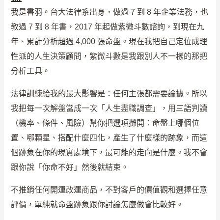
我是書羽。台大法律系出身，做過 7 到 8 年企業法務，也
教過 7 到 8 年書，2017 年起做紫微斗數諮詢，到現在九
年、累計分析超過 4,000 張命盤。現在我把自己定位成理
性派的人生決策顧問，紫微斗數是我跟別人不一樣的那把
分析工具。
法律訓練給我的最大影響是：任何主張都需要論據。所以
我把每一次解盤當成一次「人生盡職調查」，用三語判讀
（機率、條件、風險）幫你把選項攤開：命盤上哪個位
置、哪顆星、搭配什麼四化，產生了什麼樣的跡象，而這
個跡象在你的現實處境下，最可能的走向是什麼。我不會
跟你說「你命不好」然後就結束。
不推銷任何開運改運商品，不對客戶的價值觀和選擇任意
評價，單純就命盤跡象跟你討論怎麼做會比較好。