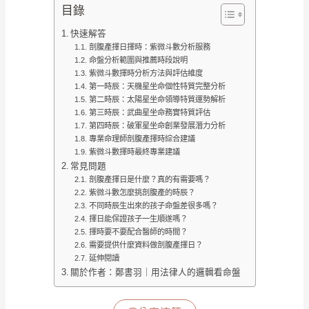
目錄
快速解答
剖腹產擇日擇時：紫微斗數分析服務
命盤分析範圍與推薦時段說明
紫微斗數擇時分析方法與評估維度
第一時辰：天機星坐命個性特質完整分析
第二時辰：太陽星坐命領導特質運勢解析
第三時辰：武曲星坐命務實特質評估
第四時辰：破軍星坐命創業發展潛力分析
專業命理師剖腹產擇時綜合建議
紫微斗數擇時最終專業建議
常見問題
剖腹產擇日是什麼？真的有需要嗎？
紫微斗數怎麼挑剖腹產的時辰？
不同時辰生出來的孩子命盤差很多嗎？
擇日能保證孩子一生順遂嗎？
擇時要不要配合醫師的時間？
需要提供什麼資料做剖腹產擇日？
延伸閱讀
關於作者：鄭書羽｜用法律人的邏輯看命盤