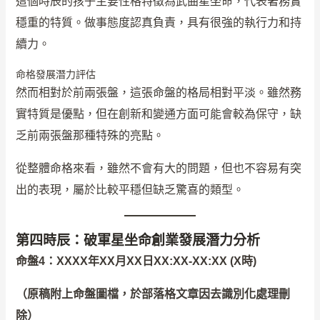
這個時辰的孩子主要性格特徵為武曲星坐命，代表著務實
穩重的特質。做事態度認真負責，具有很強的執行力和持
續力。
命格發展潛力評估
然而相對於前兩張盤，這張命盤的格局相對平淡。雖然務
實特質是優點，但在創新和變通方面可能會較為保守，缺
乏前兩張盤那種特殊的亮點。
從整體命格來看，雖然不會有大的問題，但也不容易有突
出的表現，屬於比較平穩但缺乏驚喜的類型。
第四時辰：破軍星坐命創業發展潛力分析
命盤4：XXXX年XX月XX日XX:XX-XX:XX (X時)
（原稿附上命盤圖檔，於部落格文章因去識別化處理刪
除）