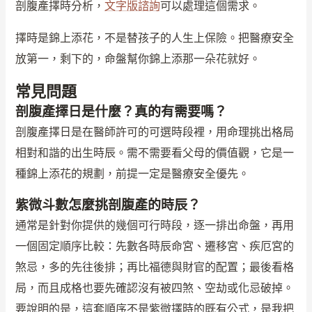
剖腹產擇時分析，
文字版諮詢
可以處理這個需求。
擇時是錦上添花，不是替孩子的人生上保險。把醫療安全
放第一，剩下的，命盤幫你錦上添那一朵花就好。
常見問題
剖腹產擇日是什麼？真的有需要嗎？
剖腹產擇日是在醫師許可的可選時段裡，用命理挑出格局
相對和諧的出生時辰。需不需要看父母的價值觀，它是一
種錦上添花的規劃，前提一定是醫療安全優先。
紫微斗數怎麼挑剖腹產的時辰？
通常是針對你提供的幾個可行時段，逐一排出命盤，再用
一個固定順序比較：先數各時辰命宮、遷移宮、疾厄宮的
煞忌，多的先往後排；再比福德與財官的配置；最後看格
局，而且成格也要先確認沒有被四煞、空劫或化忌破掉。
要說明的是，這套順序不是紫微擇時的既有公式，是我把