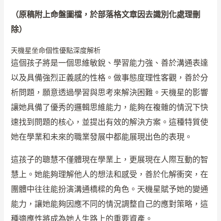
（原稿附上命盤圖檔，於部落格文章因去識別化處理刪
除）
天機星坐命個性優點深度解析
這個孩子將是一個思維敏銳、學習能力強、善於溝通表達
以及具備強烈正義感的性格。做事態度理性客觀，善於分
析問題，願意透過學習與思考來解決困難。天機星的影響
讓她具備了優秀的邏輯思維能力，能夠在複雜的情況下快
速找到問題的核心，並提出有效的解決方案。這種特質使
她在學業和未來的職業發展中都能展現出色的表現。
這孩子的聰慧不僅體現在學業上，更展現在人際互動的智
慧上。她能夠理解他人的想法和感受，善於化解衝突，在
團體中往往能扮演溝通橋樑的角色。天機星賦予她的變通
能力，讓她能夠因應不同的情況調整自己的應對策略，這
種適應性將成為她人生路上的重要資產。