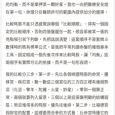
的均衡，而不是單押某一顆好星。我也一向把醫療安全放
在第一位，命理只在醫師許可的範圍內提供加分的選擇。
比較時辰不能只憑感覺說哪個「比較順眼」，得有一個固
定的比較順序，否則四張盤擺在一起，很容易被某一張的
亮點吸引就下判斷。先把話說清楚：這套順序不是紫微斗
數擇時的既有標準公式，是我把平常判讀命盤的幾個基本
工具，固定組成一個先後次序來比較時辰，讓「均衡」這
兩個字有實際可比的依據，而不是一句形容詞。
我的比較分三步。第一步，先比各個候選時辰的命宮、遷
移宮、疾厄宮，數一數這三個宮位的三方四正裡有幾個煞
忌（化忌、擎羊、陀羅、火星、鈴星）。零到一個算正
常，兩個就要列入留意，三個以上是這張盤明顯的結構弱
區；煞忌堆得多的時辰，優先往後排。第二步，比福德宮
與財官的配置，這裡要用合參的方式看：比命宮時連它的