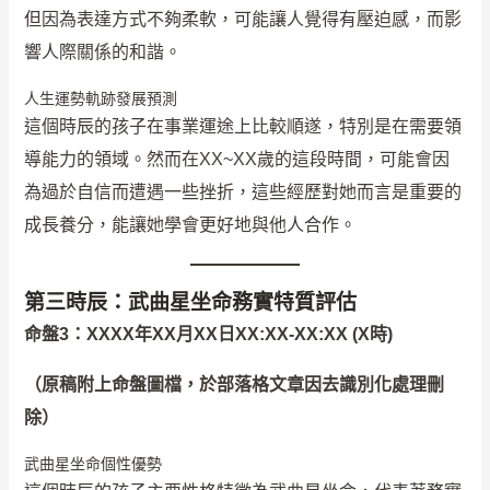
但因為表達方式不夠柔軟，可能讓人覺得有壓迫感，而影
響人際關係的和諧。
人生運勢軌跡發展預測
這個時辰的孩子在事業運途上比較順遂，特別是在需要領
導能力的領域。然而在XX~XX歲的這段時間，可能會因
為過於自信而遭遇一些挫折，這些經歷對她而言是重要的
成長養分，能讓她學會更好地與他人合作。
第三時辰：武曲星坐命務實特質評估
命盤3：XXXX年XX月XX日XX:XX-XX:XX (X時)
（原稿附上命盤圖檔，於部落格文章因去識別化處理刪
除）
武曲星坐命個性優勢