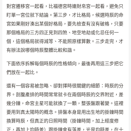
對宮遷移宮一起看，比福德宮時連財帛宮一起看，避免只
盯單一宮位就下結論。第三步，才比格局，候選時辰的命
宮如果剛好湊出某個好格局，要先檢查有沒有破格，只要
那個格局的三方四正見到四煞、地空地劫或化忌任何一
個，這個格局就得減等、不能照原樣算數。三步走完，才
有辦法說哪個時辰整體比較和諧。
下面依序拆解每個時辰的性格傾向，最後再用這三步把它
們放在一起比。
還有一個容易被忽略、卻對擇時很關鍵的細節：時辰的分
界。剖腹產排的時間常常就卡在兩個時辰的交界附近，差
幾分鐘，命宮主星可能就換了一顆，整張盤跟著變。這裡
要用到真太陽時的概念。排盤本身是用出生地的掛鐘時間
換算時辰，但真正的日照時間（掛鐘時間，加上經度修
正，再加上均時差）跟掛鐘會有落差，光是均時差，在十